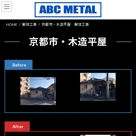
コ
ナ
ン
ビ
テ
ゲ
ン
ー
HOME
解体工事
京都市・木造平屋 解体工事
ツ
シ
へ
ョ
京都市・木造平屋
ス
ン
キ
に
ッ
移
プ
動
Before
After