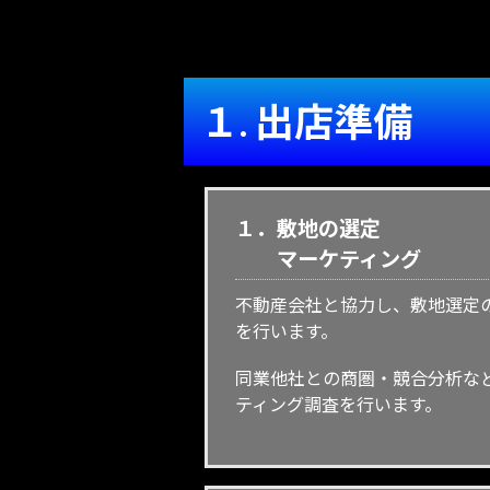
１. 出店準備
１．敷地の選定
マーケティング
不動産会社と協力し、敷地選定
を行います。
同業他社との商圏・競合分析な
ティング調査を行います。