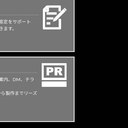
策定をサポート
きます。
案内、DM、チラ
から製作までリーズ