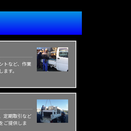
ントなど、作業
します。
、定期取引など
をご提供しま