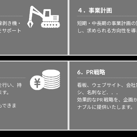
４．
事業計画
線剥き機・
短期・中長期の事業計画の
をサポート
し、求められる方向性を導
6．PR
戦略
を行い、持
看板、ウェブサイト、会社
ます。
シ、名刺など．．．
効果的なPR 戦略を、企画
もできま
ナブルに提供いたします。