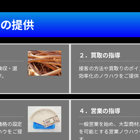
ウの提供
２．買取の指導
検収・選
接客の方法や買取りのポイ
す。
効率化のノウハウをご提供
４．営業の指導
価格の設定
一般営業を始め、大型商材
ハウをご提
を可能とする営業ノウハウ
す。