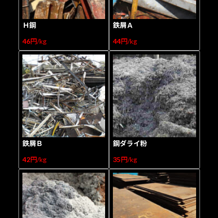
Ｈ鋼
鉄屑Ａ
46
円/kg
44
円/kg
鉄屑Ｂ
鋼ダライ粉
42
円/kg
35
円/kg