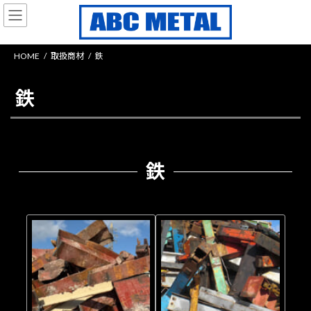
コ
ナ
ン
ビ
テ
ゲ
ン
ー
HOME
取扱商材
鉄
ツ
シ
へ
ョ
ス
ン
鉄
キ
に
ッ
移
プ
動
鉄