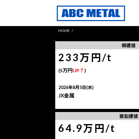
コ
ナ
ン
ビ
テ
ゲ
ン
ー
HOME
ツ
シ
へ
ョ
銅建値
ス
ン
233万円/t
キ
に
ッ
移
(5万円
UP↑
)
プ
動
2026年8月5日(水)
JX金属
亜鉛建値
64.9万円/t