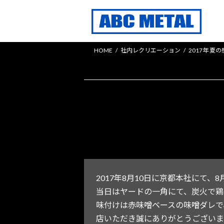
コ
ナ
ン
ビ
テ
ゲ
ン
ー
HOME
社内レクリエーション
2017年 夏
ツ
シ
へ
ョ
ス
ン
キ
に
ッ
移
プ
動
2017年8月10日に京都本社にて、
当日はヤードの一角にて、炭火で鶏
味付けは赤味噌ベースの味噌ダレで
店いただき誠にありがとうございま