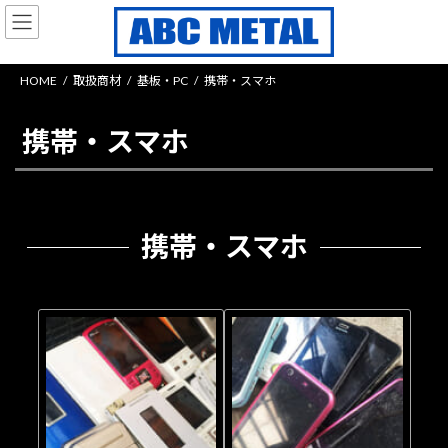
コ
ナ
ン
ビ
テ
ゲ
ン
ー
HOME
取扱商材
基板・PC
携帯・スマホ
ツ
シ
へ
ョ
ス
ン
携帯・スマホ
キ
に
ッ
移
プ
動
携帯・スマホ