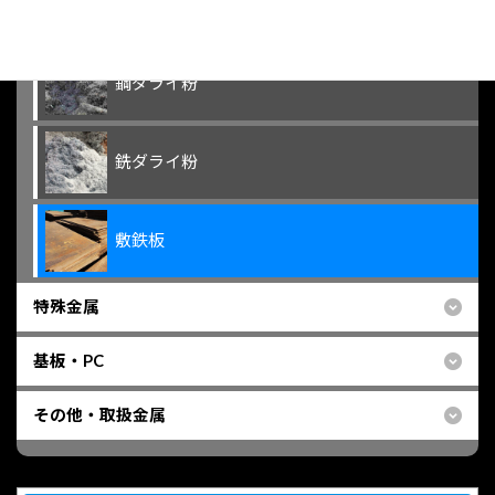
鉄屑Ｂ
鋼ダライ粉
銑ダライ粉
敷鉄板
特殊金属
基板・PC
その他・取扱金属