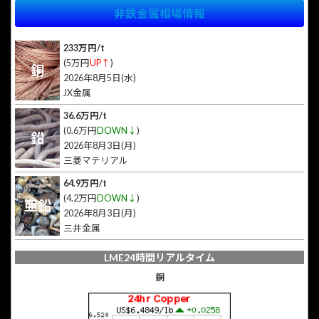
非鉄金属相場情報
233万円/t
(5万円
UP↑
)
銅
2026年8月5日(水)
JX金属
36.6万円/t
(0.6万円
DOWN↓
)
鉛
2026年8月3日(月)
三菱マテリアル
64.9万円/t
(4.2万円
DOWN↓
)
亜鉛
2026年8月3日(月)
三井金属
LME24時間リアルタイム
銅