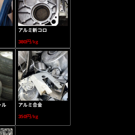
アルミ新コロ
380
円/kg
ール
アルミ合金
350
円/kg