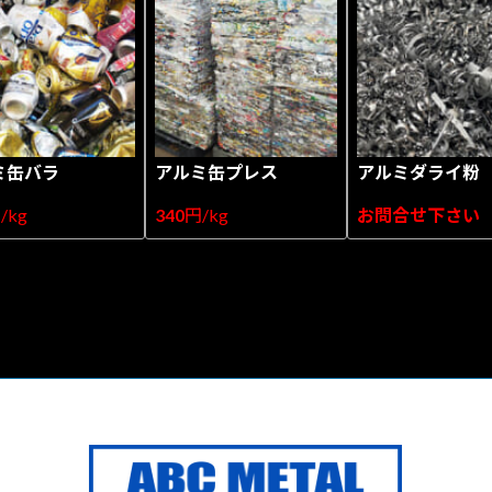
ミ缶バラ
アルミ缶プレス
アルミダライ粉
/kg
340
円/kg
お問合せ下さい