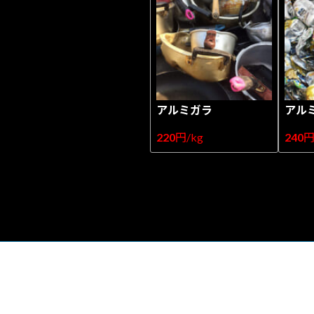
アルミガラ
アル
220
円/kg
240
円