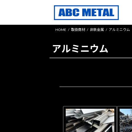
コ
ナ
ン
ビ
テ
ゲ
ン
ー
HOME
取扱商材
非鉄金属
アルミニウム
ツ
シ
へ
ョ
アルミニウム
ス
ン
キ
に
ッ
移
プ
動