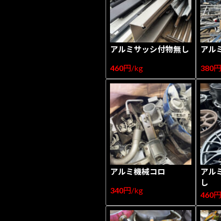
アルミサッシ付物無し
アル
460
円/kg
380
円
アルミ機械コロ
アル
し
340
円/kg
460
円