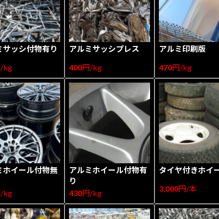
ミサッシ付物有り
アルミサッシプレス
アルミ印刷版
/kg
400
円/kg
470
円/kg
ミホイール付物無
アルミホイール付物有
タイヤ付きホイ
り
3,000
円/本
/kg
430
円/kg