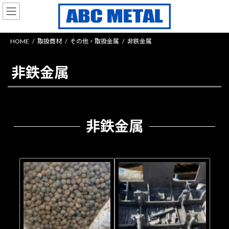
コ
ナ
ン
ビ
テ
ゲ
ン
ー
HOME
取扱商材
その他・取扱金属
非鉄金属
ツ
シ
へ
ョ
ス
ン
非鉄金属
キ
に
ッ
移
プ
動
非鉄金属