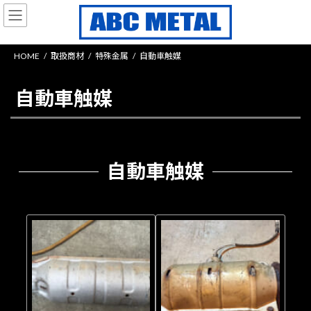
コ
ナ
ン
ビ
テ
ゲ
ン
ー
HOME
取扱商材
特殊金属
自動車触媒
ツ
シ
へ
ョ
ス
ン
自動車触媒
キ
に
ッ
移
プ
動
自動車触媒