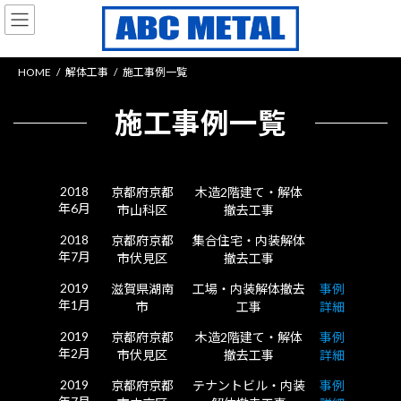
コ
ナ
ン
ビ
テ
ゲ
ン
ー
HOME
解体工事
施工事例一覧
ツ
シ
へ
ョ
施工事例一覧
ス
ン
キ
に
ッ
移
プ
動
2018
京都府京都
木造2階建て・解体
年6月
市山科区
撤去工事
2018
京都府京都
集合住宅・内装解体
年7月
市伏見区
撤去工事
2019
滋賀県湖南
工場・内装解体撤去
事例
年1月
市
工事
詳細
2019
京都府京都
木造2階建て・解体
事例
年2月
市伏見区
撤去工事
詳細
2019
京都府京都
テナントビル・内装
事例