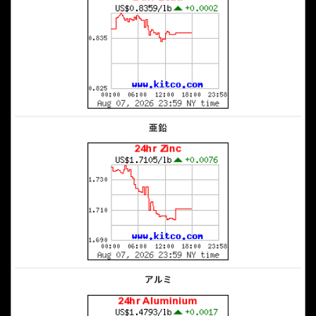
亜鉛
アルミ