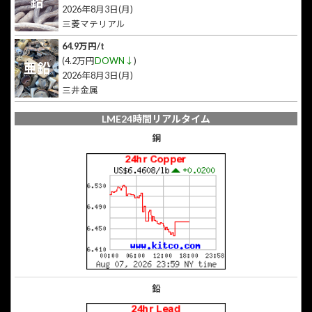
鉛
2026年8月3日(月)
三菱マテリアル
64.9万円/t
(4.2万円
DOWN↓
)
亜鉛
2026年8月3日(月)
三井金属
LME24時間リアルタイム
銅
鉛