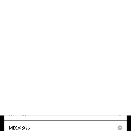
続きを読む
ノートPC屑
2026年3月24日(火)
続きを読む
投
1
2
…
6
»
固
固
固
定
定
定
稿
ペ
ペ
ペ
ー
ー
ー
の
検索
ジ
ジ
ジ
ペ
グ
取扱商材
ー
ル
ー
ジ
プ
非鉄金属
リ
送
ン
MIXメタル
り
ク