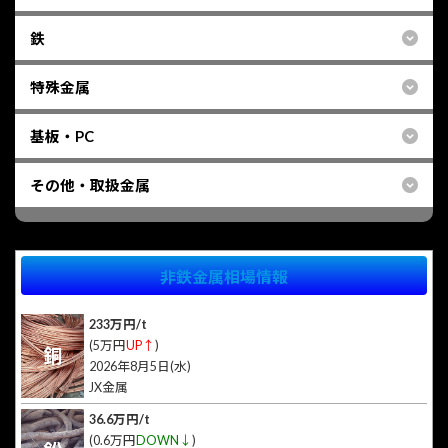
鉄
特殊金属
基板・PC
その他・取扱金属
非鉄金属相場情報
233万円/t
(5万円
UP↑
)
銅
2026年8月5日(水)
JX金属
36.6万円/t
(0.6万円
DOWN↓
)