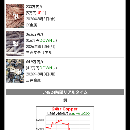
233万円/t
(5万円
UP↑
)
銅
2026年8月5日(水)
JX金属
36.6万円/t
(0.6万円
DOWN↓
)
鉛
2026年8月3日(月)
三菱マテリアル
64.9万円/t
(4.2万円
DOWN↓
)
亜鉛
2026年8月3日(月)
三井金属
LME24時間リアルタイム
銅