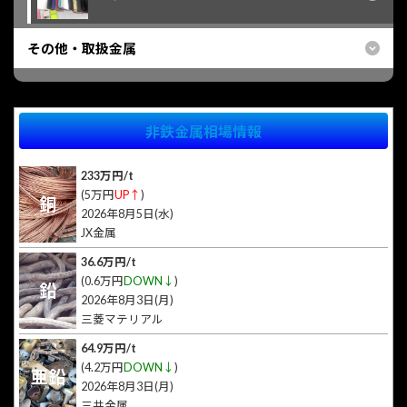
その他・取扱金属
非鉄金属相場情報
233万円/t
(5万円
UP↑
)
銅
2026年8月5日(水)
JX金属
36.6万円/t
(0.6万円
DOWN↓
)
鉛
2026年8月3日(月)
三菱マテリアル
64.9万円/t
(4.2万円
DOWN↓
)
亜鉛
2026年8月3日(月)
三井金属