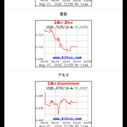
亜鉛
アルミ