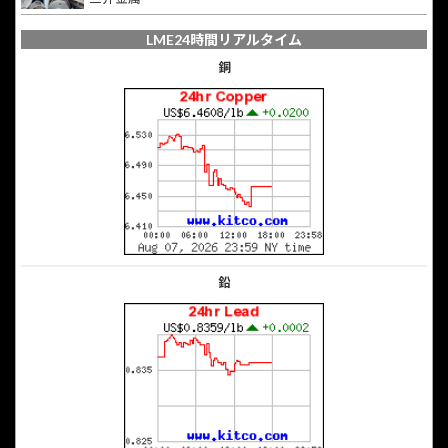
LME24時間リアルタイム
銅
鉛