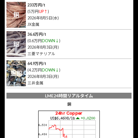
233万円/t
(5万円
UP↑
)
銅
2026年8月5日(水)
JX金属
36.6万円/t
(0.6万円
DOWN↓
)
鉛
2026年8月3日(月)
三菱マテリアル
64.9万円/t
(4.2万円
DOWN↓
)
亜鉛
2026年8月3日(月)
三井金属
LME24時間リアルタイム
銅