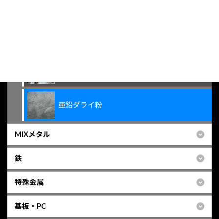
亜鉛
亜鉛
ボイラージンク
亜鉛ダライ粉
MIXメタル
鉄
特殊金属
基板・PC