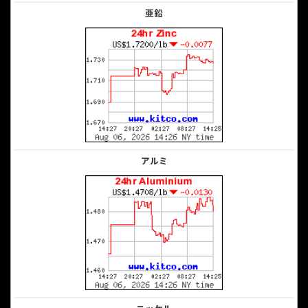
亜鉛
アルミ