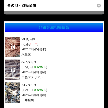
その他・取扱金属
非鉄金属相場情報
233万円/t
(5万円
UP↑
)
銅
2026年8月5日(水)
JX金属
36.6万円/t
(0.6万円
DOWN↓
)
鉛
2026年8月3日(月)
三菱マテリアル
64.9万円/t
(4.2万円
DOWN↓
)
亜鉛
2026年8月3日(月)
三井金属