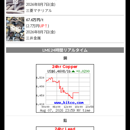
鉛
2026年8月7日(金)
三菱マテリアル
67.6万円/t
(2.7万円
UP↑
)
亜鉛
2026年8月7日(金)
三井金属
LME24時間リアルタイム
銅
鉛