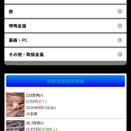
鉄
特殊金属
基板・PC
その他・取扱金属
非鉄金属相場情報
233万円/t
(5万円
UP↑
)
銅
2026年8月5日(水)
JX金属
35.7万円/t
(0.9万円
DOWN↓
)