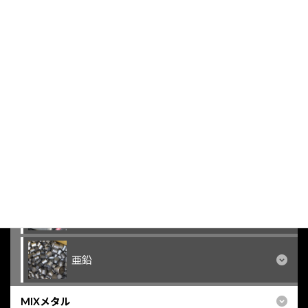
真鍮
アルミニウム
ステンレス
鉛
バッテリー
亜鉛
MIXメタル