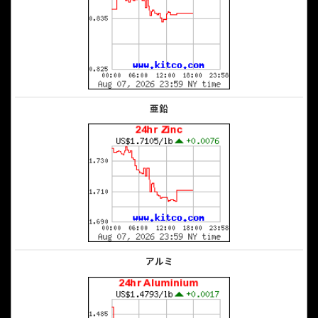
亜鉛
アルミ