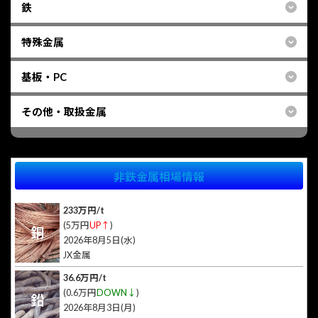
鉄
特殊金属
基板・PC
その他・取扱金属
非鉄金属相場情報
233万円/t
(5万円
UP↑
)
銅
2026年8月5日(水)
JX金属
36.6万円/t
(0.6万円
DOWN↓
)
鉛
2026年8月3日(月)