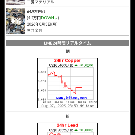
三菱マテリアル
64.9万円/t
(4.2万円
DOWN↓
)
亜鉛
2026年8月3日(月)
三井金属
LME24時間リアルタイム
銅
鉛