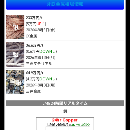
非鉄金属相場情報
233万円/t
(5万円
UP↑
)
銅
2026年8月5日(水)
JX金属
36.6万円/t
(0.6万円
DOWN↓
)
鉛
2026年8月3日(月)
三菱マテリアル
64.9万円/t
(4.2万円
DOWN↓
)
亜鉛
2026年8月3日(月)
三井金属
LME24時間リアルタイム
銅