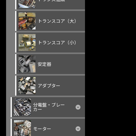
トランスコア（大）
トランスコア（小）
安定器
アダプター
分電盤・ブレー
カー
モーター