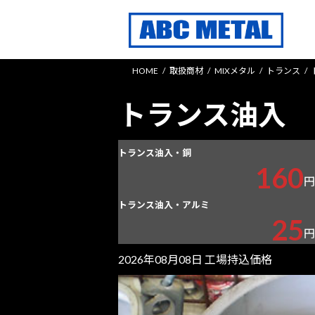
コ
ナ
ン
ビ
テ
ゲ
ン
ー
HOME
取扱商材
MIXメタル
トランス
ツ
シ
へ
ョ
トランス油入
ス
ン
キ
に
ッ
移
トランス油入・銅
プ
動
160
円
トランス油入・アルミ
25
円
2026年08月08日 工場持込価格