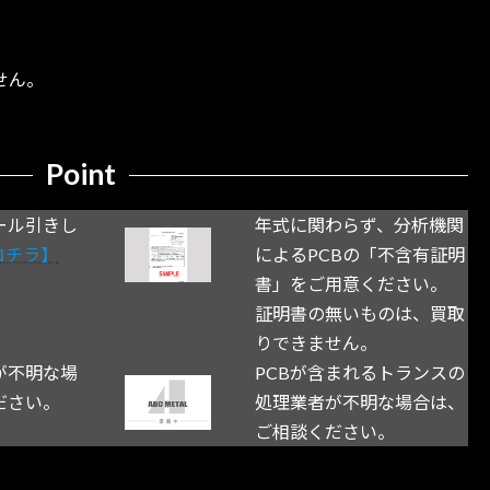
せん。
Point
ール引きし
年式に関わらず、分析機関
コチラ】
によるPCBの「不含有証明
書」をご用意ください。
証明書の無いものは、買取
りできません。
が不明な場
PCBが含まれるトランスの
ださい。
処理業者が不明な場合は、
ご相談ください。