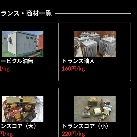
トランス・商材一覧
ュービクル油無
トランス油入
/kg
160円/kg
ランスコア（大）
トランスコア（小）
円/kg
220円/kg