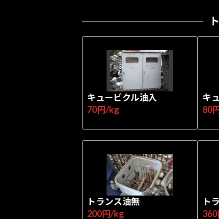
キュービクル油入
キ
70円/kg
80円
トランス油無
ト
200円/kg
360