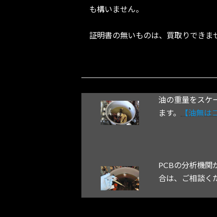
も構いません。
証明書の無いものは、買取りできま
油の重量をスケ
ます。
【油無は
PCBの分析機関
合は、ご相談く