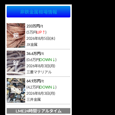
非鉄金属相場情報
233万円/t
(5万円
UP↑
)
銅
2026年8月5日(水)
JX金属
36.6万円/t
(0.6万円
DOWN↓
)
鉛
2026年8月3日(月)
三菱マテリアル
64.9万円/t
(4.2万円
DOWN↓
)
亜鉛
2026年8月3日(月)
三井金属
LME24時間リアルタイム