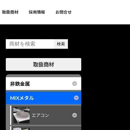
取扱商材
採用情報
お問合せ
検索
グ
取扱商材
ル
ー
プ
非鉄金属
リ
ン
MIXメタル
ク
エアコン