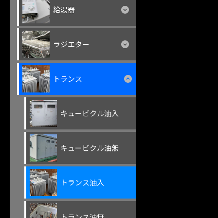
給湯器
ラジエター
トランス
キュービクル油入
キュービクル油無
トランス油入
トランス油無