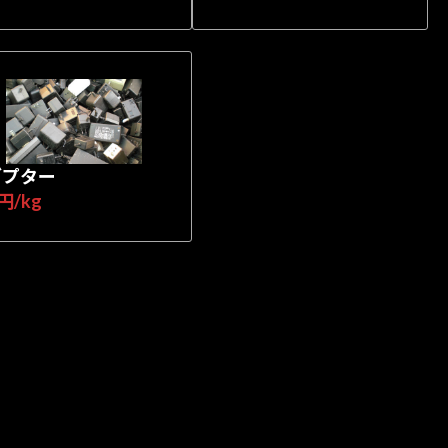
ダプター
円/kg