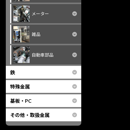
メーター
雑品
自動車部品
鉄
特殊金属
基板・PC
その他・取扱金属