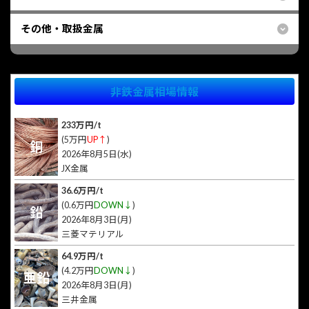
その他・取扱金属
非鉄金属相場情報
233万円/t
(5万円
UP↑
)
銅
2026年8月5日(水)
JX金属
36.6万円/t
(0.6万円
DOWN↓
)
鉛
2026年8月3日(月)
三菱マテリアル
64.9万円/t
(4.2万円
DOWN↓
)
亜鉛
2026年8月3日(月)
三井金属