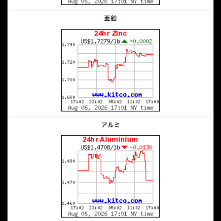
亜鉛
アルミ