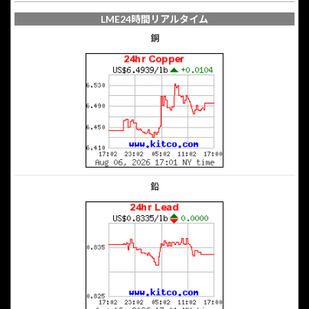
LME24時間リアルタイム
銅
鉛