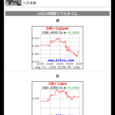
三井金属
LME24時間リアルタイム
銅
鉛