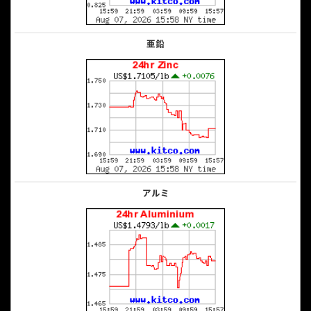
亜鉛
アルミ