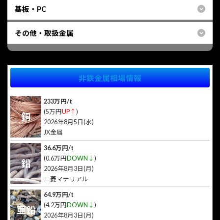
基板・PC
その他・取扱金属
非鉄金属相場情報
233万円/t
(5万円
UP↑
)
銅
2026年8月5日(水)
JX金属
36.6万円/t
(0.6万円
DOWN↓
)
鉛
2026年8月3日(月)
三菱マテリアル
64.9万円/t
(4.2万円
DOWN↓
)
亜鉛
2026年8月3日(月)