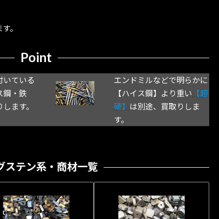
ます。
Point
付いている
エンドミルなどで明らかに
ス鋼・鉄
【ハイス鋼】より重い
【超
りします。
硬】
は別途、買取りしま
す。
グステン系・商材一覧