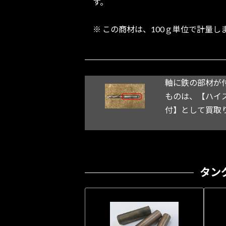
す。
※ この商材は、100ｇ単位で計量し
軸に鉄の部材が
ものは、【ハイ
付】として買取
タン