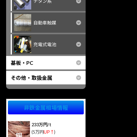
チタン系
自動車触媒
充電式電池
基板・PC
その他・取扱金属
非鉄金属相場情報
233万円/t
(5万円
UP↑
)
銅