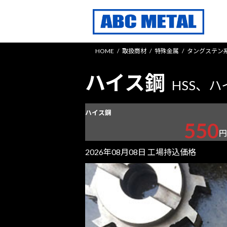
コ
ナ
ン
ビ
テ
ゲ
ン
ー
HOME
取扱商材
特殊金属
タングステン
ツ
シ
へ
ョ
ハイス鋼
ス
ン
HSS、
キ
に
ッ
移
ハイス鋼
プ
動
550
円
2026年08月08日 工場持込価格