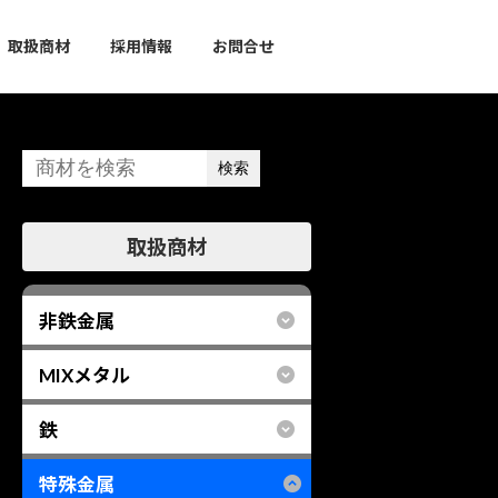
取扱商材
採用情報
お問合せ
検索
グ
取扱商材
ル
ー
プ
非鉄金属
リ
ン
MIXメタル
ク
鉄
特殊金属