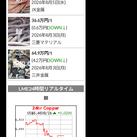
2026年8月5日(水)
JX金属
36.6万円/t
(0.6万円
DOWN↓
)
鉛
2026年8月3日(月)
三菱マテリアル
64.9万円/t
(4.2万円
DOWN↓
)
亜鉛
2026年8月3日(月)
三井金属
LME24時間リアルタイム
銅