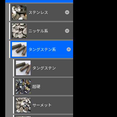
ステンレス
ニッケル系
タングステン系
タングステン
超硬
サーメット