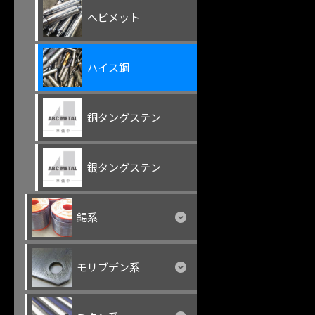
ヘビメット
ハイス鋼
銅タングステン
銀タングステン
錫系
モリブデン系