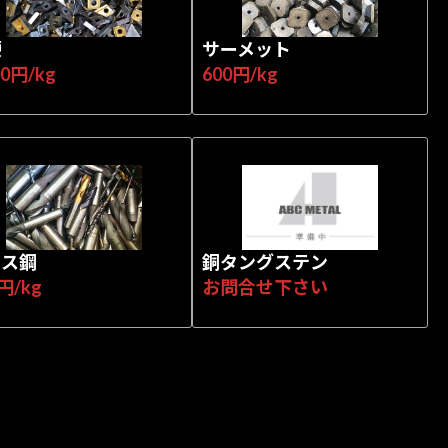
硬
サーメット
00円/kg
600円/kg
イス鋼
銅タングステン
円/kg
お問合せ下さい