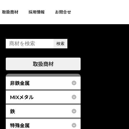
取扱商材
採用情報
お問合せ
検索
グ
取扱商材
ル
ー
プ
非鉄金属
リ
ン
MIXメタル
ク
鉄
特殊金属