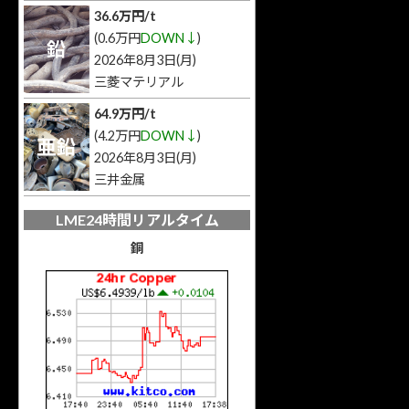
36.6万円/t
(0.6万円
DOWN↓
)
鉛
2026年8月3日(月)
三菱マテリアル
64.9万円/t
(4.2万円
DOWN↓
)
亜鉛
2026年8月3日(月)
三井金属
LME24時間リアルタイム
銅