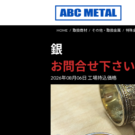
コ
ナ
ン
ビ
テ
ゲ
ン
ー
HOME
取扱商材
その他・取扱金属
特殊
ツ
シ
へ
ョ
銀
ス
ン
キ
に
ッ
移
お問合せ下さい
プ
動
2026年08月06日 工場持込価格