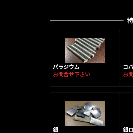
パラジウム
コ
お問合せ下さい
お
銀
銀