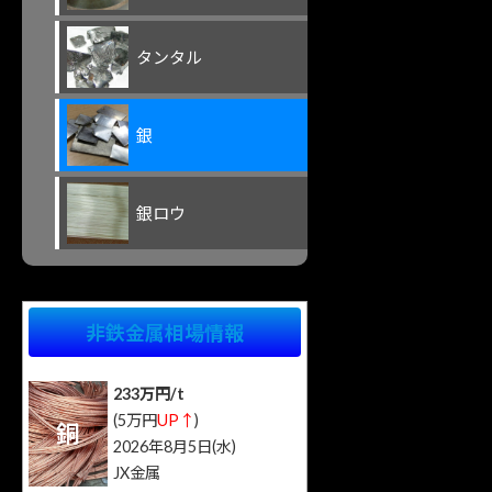
タンタル
銀
銀ロウ
非鉄金属相場情報
233万円/t
(5万円
UP↑
)
銅
2026年8月5日(水)
JX金属