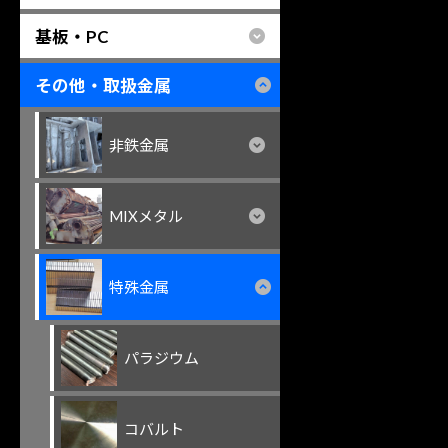
基板・PC
その他・取扱金属
非鉄金属
MIXメタル
特殊金属
パラジウム
コバルト