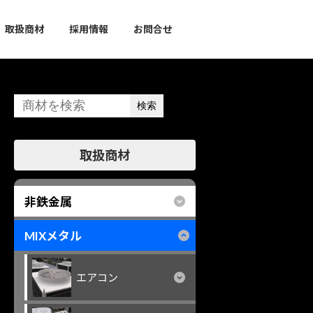
取扱商材
採用情報
お問合せ
検索
グ
取扱商材
ル
ー
プ
非鉄金属
リ
ン
MIXメタル
ク
エアコン