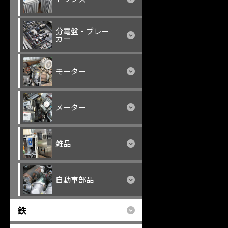
分電盤・ブレー
カー
モーター
メーター
雑品
自動車部品
鉄