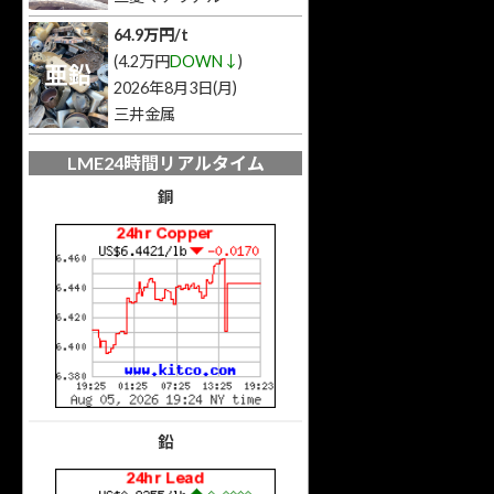
64.9万円/t
(4.2万円
DOWN↓
)
亜鉛
2026年8月3日(月)
三井金属
LME24時間リアルタイム
銅
鉛