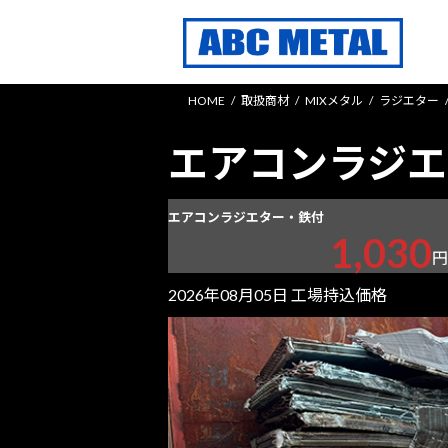
コ
ナ
ン
ビ
テ
ゲ
ン
ー
HOME
取扱商材
MIXメタル
ラジエター
ツ
シ
へ
ョ
エアコンラジエ
ス
ン
キ
に
ッ
移
エアコンラジエター・鉄付
プ
動
1,030
円
2026年08月05日 工場持込価格