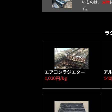
いものは、
減額
す。
ラ
エアコンラジエター
ア
1,030円/kg
140