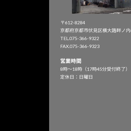
〒612-8284
京都府京都市伏見区横大路畔ノ内4
TEL.075-366-9322
FAX.075-366-9323
営業時間
8時～18時（17時45分受付終了）
定休日：日曜日