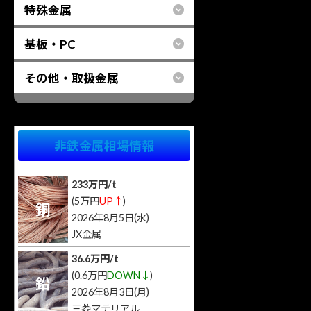
特殊金属
基板・PC
その他・取扱金属
非鉄金属相場情報
233万円/t
(5万円
UP↑
)
銅
2026年8月5日(水)
JX金属
36.6万円/t
(0.6万円
DOWN↓
)
鉛
2026年8月3日(月)
三菱マテリアル