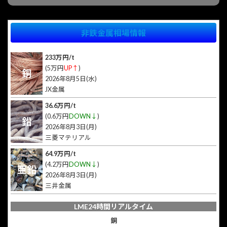
非鉄金属相場情報
233万円/t
(5万円
UP↑
)
銅
2026年8月5日(水)
JX金属
36.6万円/t
(0.6万円
DOWN↓
)
鉛
2026年8月3日(月)
三菱マテリアル
64.9万円/t
(4.2万円
DOWN↓
)
亜鉛
2026年8月3日(月)
三井金属
LME24時間リアルタイム
銅