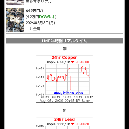
三菱マテリアル
64.9万円/t
(4.2万円
DOWN↓
)
亜鉛
2026年8月3日(月)
三井金属
LME24時間リアルタイム
銅
鉛