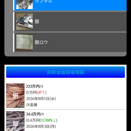
タンタル
銀
銀ロウ
非鉄金属相場情報
233万円/t
(5万円
UP↑
)
銅
2026年8月5日(水)
JX金属
36.6万円/t
(0.6万円
DOWN↓
)
鉛
2026年8月3日(月)