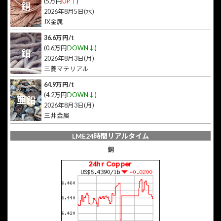
(5万円
UP↑
)
銅
2026年8月5日(水)
JX金属
36.6万円/t
(0.6万円
DOWN↓
)
鉛
2026年8月3日(月)
三菱マテリアル
64.9万円/t
(4.2万円
DOWN↓
)
亜鉛
2026年8月3日(月)
三井金属
LME24時間リアルタイム
銅