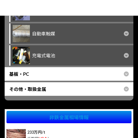
チタン系
自動車触媒
充電式電池
基板・PC
その他・取扱金属
非鉄金属相場情報
233万円/t