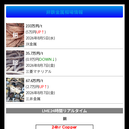
非鉄金属相場情報
233万円/t
(5万円
UP↑
)
銅
2026年8月5日(水)
JX金属
35.7万円/t
(0.9万円
DOWN↓
)
鉛
2026年8月7日(金)
三菱マテリアル
67.6万円/t
(2.7万円
UP↑
)
亜鉛
2026年8月7日(金)
三井金属
LME24時間リアルタイム
銅