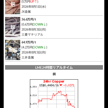
(5万円
UP↑
)
銅
2026年8月5日(水)
JX金属
36.6万円/t
(0.6万円
DOWN↓
)
鉛
2026年8月3日(月)
三菱マテリアル
64.9万円/t
(4.2万円
DOWN↓
)
亜鉛
2026年8月3日(月)
三井金属
LME24時間リアルタイム
銅