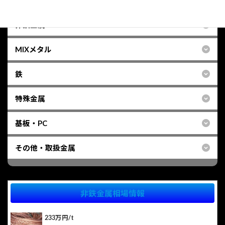
ー
プ
非鉄金属
リ
ン
MIXメタル
ク
鉄
特殊金属
基板・PC
その他・取扱金属
非鉄金属相場情報
233万円/t