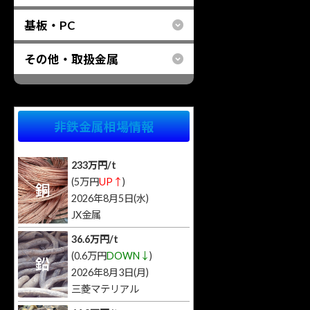
基板・PC
その他・取扱金属
非鉄金属相場情報
233万円/t
(5万円
UP↑
)
銅
2026年8月5日(水)
JX金属
36.6万円/t
(0.6万円
DOWN↓
)
鉛
2026年8月3日(月)
三菱マテリアル