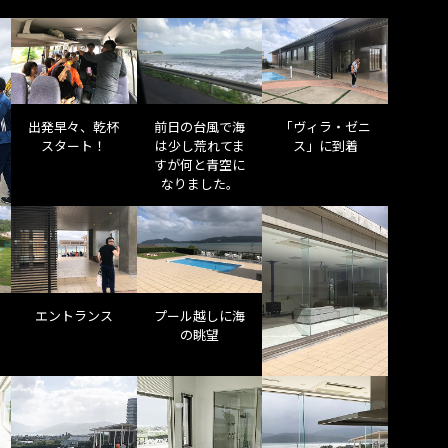
出発早々、乾杯
前日の台風で海
「ヴィラ・ゼニ
スタート！
は少し荒れてま
ス」に到着
すが何と青空に
なりました。
エントランス
プール越しに海
の眺望