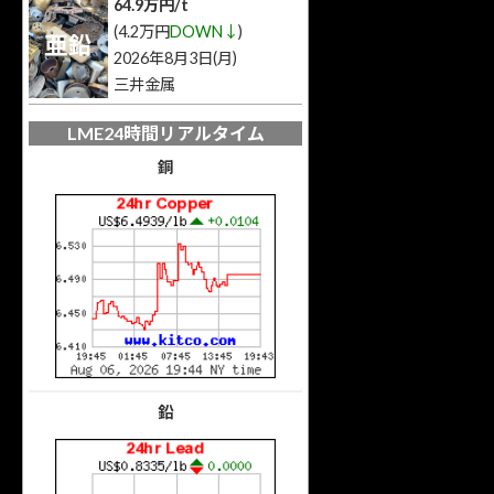
64.9万円/t
(4.2万円
DOWN↓
)
亜鉛
2026年8月3日(月)
三井金属
LME24時間リアルタイム
銅
鉛