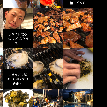
一緒にどうぞ！
うかつに眠る
と、こうなりま
す。
大きなアワビ
は、肝和えで頂
きます