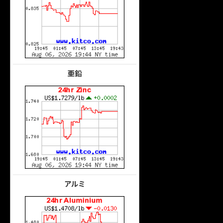
亜鉛
アルミ