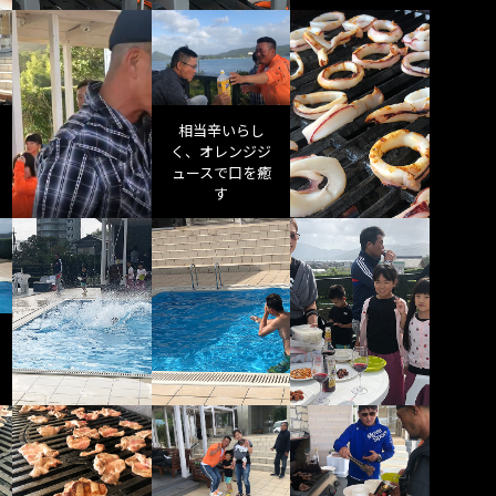
相当辛いらし
く、オレンジジ
ュースで口を癒
す