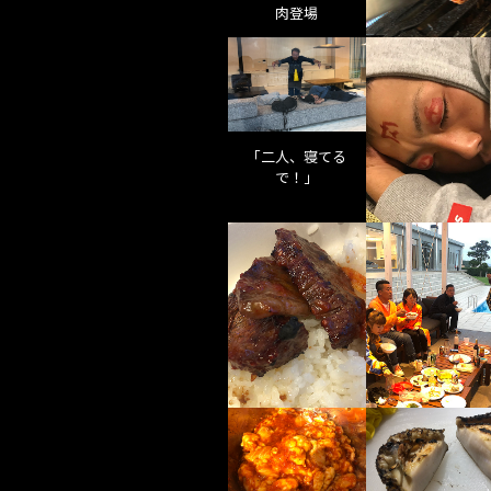
肉登場
「二人、寝てる
で！」