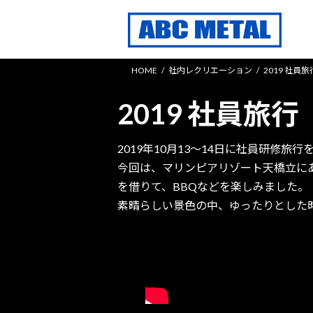
コ
ナ
ン
ビ
テ
ゲ
ン
ー
HOME
社内レクリエーション
2019 社員旅
ツ
シ
へ
ョ
2019 社員旅行
ス
ン
キ
に
ッ
移
2019年10月13～14日に社員研修旅
プ
動
今回は、マリンピアリゾート天橋立に
を借りて、BBQなどを楽しみました。
素晴らしい景色の中、ゆったりとした