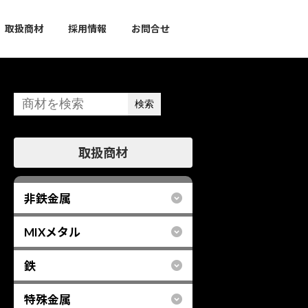
取扱商材
採用情報
お問合せ
検索
グ
取扱商材
ル
ー
プ
非鉄金属
リ
ン
MIXメタル
ク
鉄
特殊金属