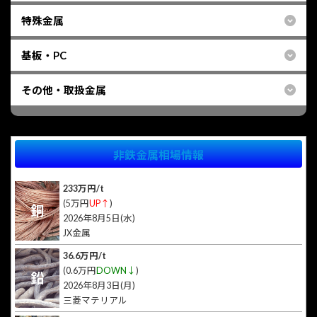
特殊金属
基板・PC
その他・取扱金属
非鉄金属相場情報
233万円/t
(5万円
UP↑
)
銅
2026年8月5日(水)
JX金属
36.6万円/t
(0.6万円
DOWN↓
)
鉛
2026年8月3日(月)
三菱マテリアル