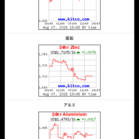
亜鉛
アルミ