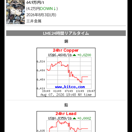
64.9万円/t
(4.2万円
DOWN↓
)
亜鉛
2026年8月3日(月)
三井金属
LME24時間リアルタイム
銅
鉛