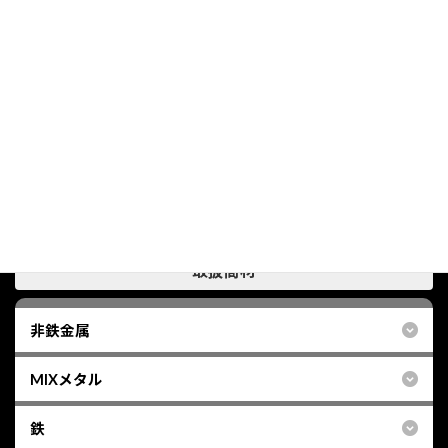
燃料は、必ず抜き取って下さい。
検索
グ
取扱商材
ル
ー
プ
非鉄金属
リ
ン
MIXメタル
ク
鉄